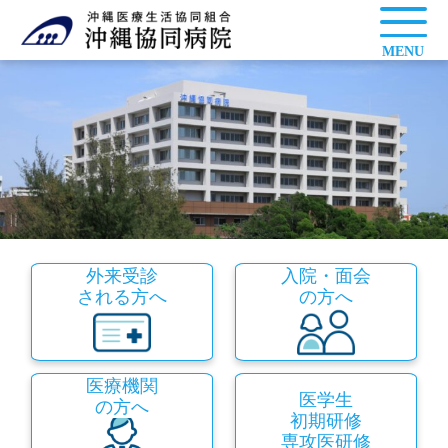
MENU
外来受診
入院・面会
される方へ
の方へ
医療機関
医学生
の方へ
初期研修
専攻医研修