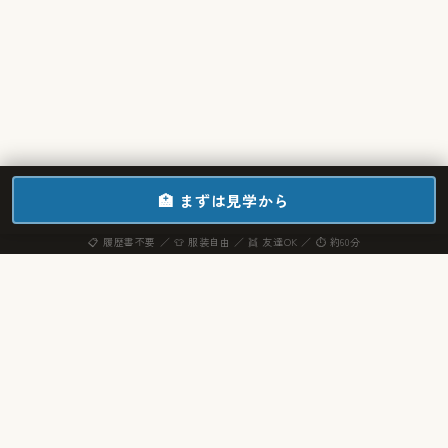
🏥 まずは見学から
📋 履歴書不要 ／ 👕 服装自由 ／ 👯 友達OK ／ ⏱ 約60分
2027・2028年度 看護師 正規職員 募集中
入職時支度金 5
NEW
MESSAGE — 共に育つ
共に歩み、共に高め合う。