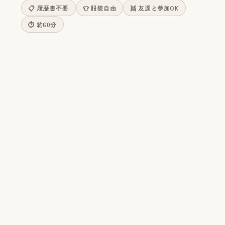
📋 履歴書不要
👕 服装自由
👯 友達と参加OK
⏱ 約60分