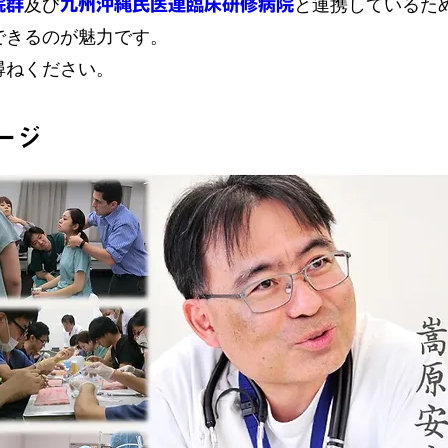
院群
及び
九州沖縄民医連臨床研修病院
と連携しているた
できるのが魅力です。
尋ねください。
ージ