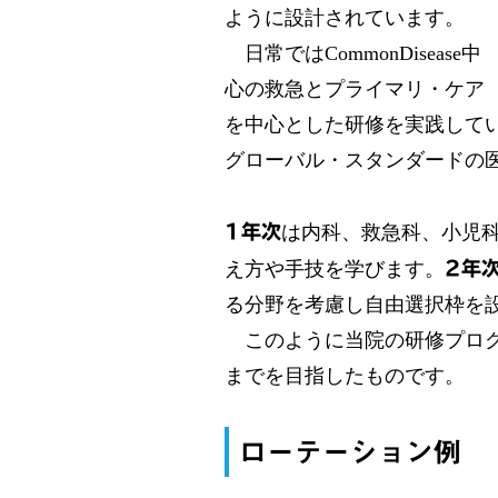
ように設計されています。
日常ではCommonDisease中
心の救急とプライマリ・ケア
を中心とした研修を実践しています
グローバル・スタンダードの
1年次
は内科、救急科、小児
え方や手技を学びます。
2年
る分野を考慮し自由選択枠を
このように当院の研修プログ
までを目指したものです。
ローテーション例