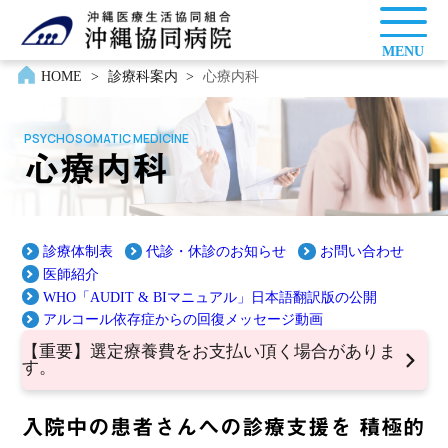
MENU
HOME
>
診療科案内
>
心療内科
PSYCHOSOMATIC MEDICINE
心療内科
">
診療体制表
代診・休診のお知らせ
お問い合わせ
医師紹介
WHO「AUDIT & BIマニュアル」日本語翻訳版の公開
アルコール依存症からの回復メッセージ動画
【重要】選定療養費をお支払い頂く場合がありま
す。
入院中の患者さんへの診療支援を 積極的